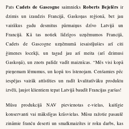
Cadets de Gascogne
Roberts Bejelērs
Pats
saimnieks
ir
dzimis un izaudzis Francijā, Gaskoņas reģionā, bet jau
vairākus gadu desmitus pārmaiņus dzīvo Latvijā un
Francijā. Kā tas notiek līdzīgos uzņēmumos Francijā,
Cadets de Gascogne uzņēmumā iesaistījušies arī citi
ģimenes locekļi, un tagad jau arī meita (arī dzimusi
Gaskoņā), un znots palīdz vadīt maiznīcas. “Mēs visi kopā
pieņemam lēmumus, un kopā tos īstenojam. Cenšamies pēc
iespējas vairāk attīstīties un radīt kvalitatīvāku produktu
izvēli, ļaujot klientiem tepat Latvijā baudīt Francijas garšas!
Mūsu produkcijā NAV pievienotas e-vielas, kaitīgie
konservanti vai mākslīgas krāsvielas. Mūsu ražotie pasaulē
zināmie franču deserti un smalkmaizītes ir roku darbs, kas