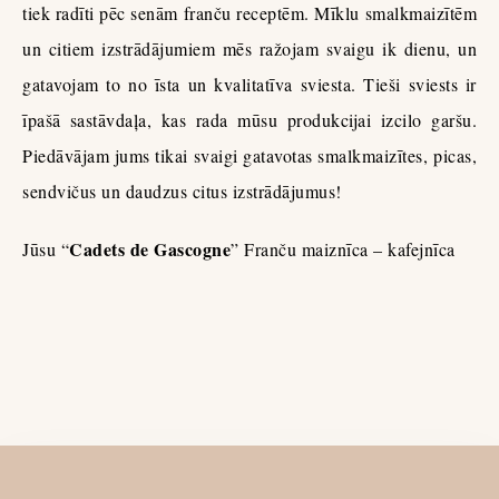
tiek radīti pēc senām franču receptēm. Mīklu smalkmaizītēm
un citiem izstrādājumiem mēs ražojam svaigu ik dienu, un
gatavojam to no īsta un kvalitatīva sviesta. Tieši sviests ir
īpašā sastāvdaļa, kas rada mūsu produkcijai izcilo garšu.
Piedāvājam jums tikai svaigi gatavotas smalkmaizītes, picas,
sendvičus un daudzus citus izstrādājumus!
Cadets de Gascogne
Jūsu “
” Franču maiznīca – kafejnīca