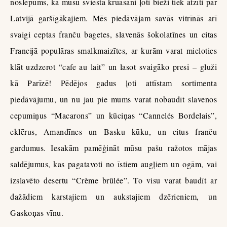
noslēpums, ka mūsu sviesta kruasāni ļoti bieži tiek atzīti par
Latvijā garšīgākajiem. Mēs piedāvājam savās vitrīnās arī
svaigi ceptas franču bagetes, slavenās šokolatīnes un citas
Francijā populāras smalkmaizītes, ar kurām varat mieloties
klāt uzdzerot “cafe au lait” un lasot svaigāko presi – gluži
kā Parīzē! Pēdējos gadus ļoti attīstam sortimenta
piedāvājumu, un nu jau pie mums varat nobaudīt slavenos
cepumiņus “Macarons” un kūciņas “Cannelés Bordelais”,
eklērus, Amandīnes un Basku kūku, un citus franču
gardumus. Iesakām pamēģināt mūsu pašu ražotos mājas
saldējumus, kas pagatavoti no īstiem augļiem un ogām, vai
izslavēto desertu “Crème brûlée”. To visu varat baudīt ar
dažādiem karstajiem un aukstajiem dzērieniem, un
Gaskoņas vīnu.