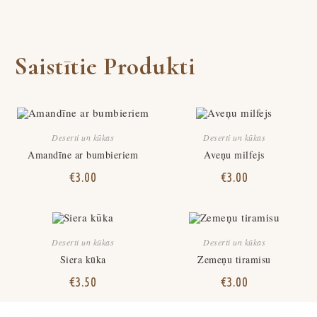
Saistītie Produkti
Deserti un kūkas
Deserti un kūkas
Amandīne ar bumbieriem
Aveņu milfejs
€
3.00
€
3.00
Deserti un kūkas
Deserti un kūkas
Siera kūka
Zemeņu tiramisu
€
3.50
€
3.00