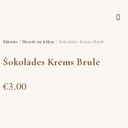
PRODUKCIJA UN CENAS
Sākums
/
Deserti un kūkas
/ Šokolādes Krēms Brulē
Šokolādes Krēms Brulē
€
3.00